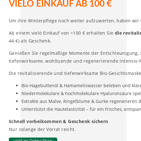
VIELÖ EINKAUF AB 100 €
Um Ihre Winterpflege noch weiter aufzuwerten, haben wir 
Ab einem vielö Einkauf von >100 € erhalten Sie
die revita
44 €) als Geschenk.
Genießen Sie regelmäßige Momente der Entschleunigung, 
tiefenwirksame, wohltuende und regenerierende Intensiv-
Die revitalisierende und tiefenwirksame Bio-Gesichtsmaske
Bio-Hagebuttenöl & Hamameliswasser beleben und klär
Niedermolekulare & hochmolekulare Hyaluronsäure spen
Extrakte aus Malve, Ringelblume & Gurke regenerieren 
Unterstützt die Hautelastizität – für ein frisches, entsp
Schnell vorbeikommen & Geschenk sichern
Nur solange der Vorrat reicht.
vielö im Online Shop