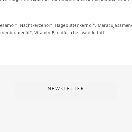
Sesamöl*, Nachtkerzenöl*, Hagebuttenkernöl*, Maracujasamenö
nnenblumenöl*, Vitamin E, natürlicher Vanilleduft.
NEWSLETTER