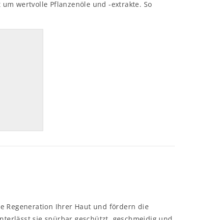
um wertvolle Pflanzenöle und -extrakte. So
he Regeneration Ihrer Haut und fördern die
nterlässt sie spürbar geschützt, geschmeidig und