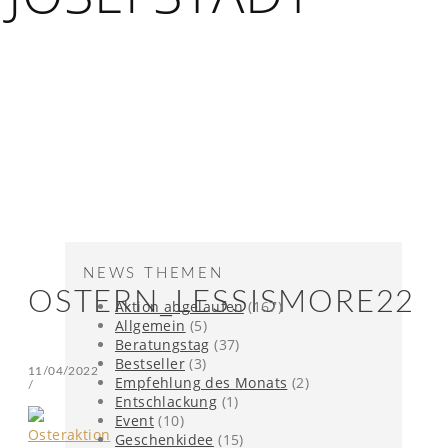
NEWS THEMEN
OSTERN_LESSISMORE22
Aktion abgelaufen
(167)
Allgemein
(5)
Beratungstag
(37)
Bestseller
(3)
11/04/2022
Empfehlung des Monats
(2)
/
Entschlackung
(1)
Event
(10)
Geschenkidee
(15)