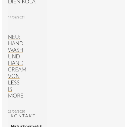
DIENIKOLAI
14/09/2021
NEU:
HAND
WASH
UND
HAND
CREAM
VON
LESS
IS
MORE
22/05/2020
KONTAKT
Naturkosmetik