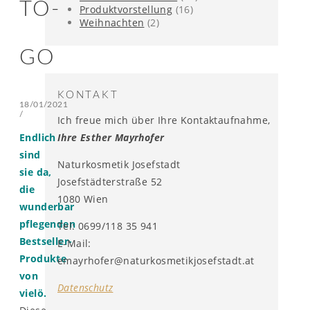
TO-
Produktvorstellung
(16)
Weihnachten
(2)
GO
KONTAKT
18/01/2021
/
Ich freue mich über Ihre Kontaktaufnahme,
Ihre Esther Mayrhofer
Endlich
sind
Naturkosmetik Josefstadt
sie da,
Josefstädterstraße 52
die
1080 Wien
wunderbar
pflegenden
Tel: 0699/118 35 941
Bestseller-
E-Mail:
Produkte
emayrhofer@naturkosmetikjosefstadt.at
von
Datenschutz
vielö.