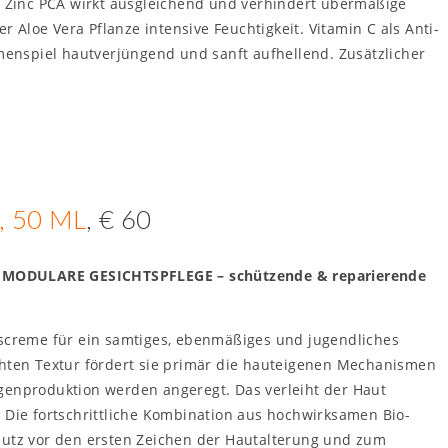
es Zinc PCA wirkt ausgleichend und verhindert übermäßige
r Aloe Vera Pflanze intensive Feuchtigkeit. Vitamin C als Anti-
nspiel hautverjüngend und sanft aufhellend. Zusätzlicher
, 50 ML
, € 60
 MODULARE GESICHTSPFLEGE – schützende & reparierende
tscreme für ein samtiges, ebenmäßiges und jugendliches
chten Textur fördert sie primär die hauteigenen Mechanismen
genproduktion werden angeregt. Das verleiht der Haut
 Die fortschrittliche Kombination aus hochwirksamen Bio-
hutz vor den ersten Zeichen der Hautalterung und zum