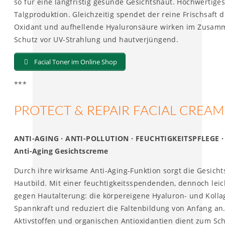
so für eine langfristig gesunde Gesichtshaut. Hochwertig
Talgproduktion. Gleichzeitig spendet der reine Frischsaft de
Oxidant und aufhellende Hyaluronsäure wirken im Zusamme
Schutz vor UV-Strahlung und hautverjüngend.
Facial Toner im Online Shop
***
PROTECT & REPAIR FACIAL CREAM
ANTI-AGING · ANTI-POLLUTION · FEUCHTIGKEITSPFLEGE ·
Anti-Aging Gesichtscreme
Durch ihre wirksame Anti-Aging-Funktion sorgt die Gesich
Hautbild. Mit einer feuchtigkeitsspendenden, dennoch lei
gegen Hautalterung: die körpereigene Hyaluron- und Kolla
Spannkraft und reduziert die Faltenbildung von Anfang an.
Aktivstoffen und organischen Antioxidantien dient zum Sc