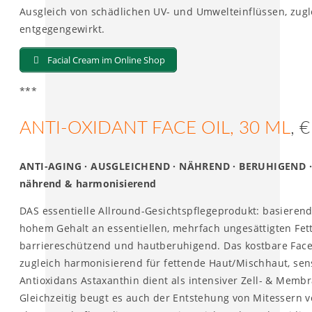
Ausgleich von schädlichen UV- und Umwelteinflüssen, zugl
entgegengewirkt.
Facial Cream im Online Shop
***
ANTI-OXIDANT FACE OIL, 30 ML
, 
ANTI-AGING · AUSGLEICHEND · NÄHREND · BERUHIGEND · 
nährend & harmonisierend
DAS essentielle Allround-Gesichtspflegeprodukt: basiere
hohem Gehalt an essentiellen, mehrfach ungesättigten Fett
barriereschützend und hautberuhigend. Das kostbare Face O
zugleich harmonisierend für fettende Haut/Mischhaut, sen
Antioxidans Astaxanthin dient als intensiver Zell- & Membr
Gleichzeitig beugt es auch der Entstehung von Mitessern vo