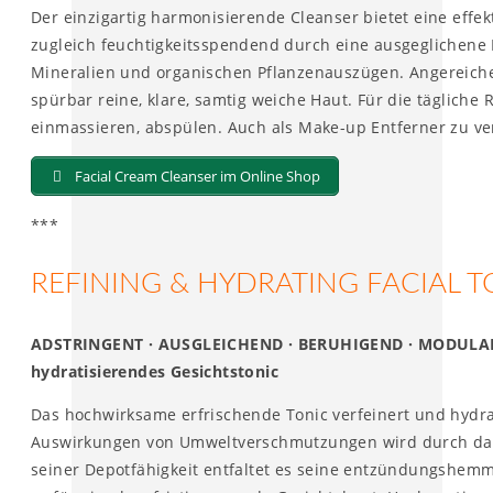
Der einzigartig harmonisierende Cleanser bietet eine effekt
zugleich feuchtigkeitsspendend durch eine ausgeglichene 
Mineralien und organischen Pflanzenauszügen. Angereicher
spürbar reine, klare, samtig weiche Haut. Für die täglic
einmassieren, abspülen. Auch als Make-up Entferner zu v
Facial Cream Cleanser im Online Shop
***
REFINING & HYDRATING FACIAL T
ADSTRINGENT · AUSGLEICHEND · BERUHIGEND · MODULARE
hydratisierendes Gesichtstonic
Das hochwirksame erfrischende Tonic verfeinert und hydra
Auswirkungen von Umweltverschmutzungen wird durch das 
seiner Depotfähigkeit entfaltet es seine entzündungshe