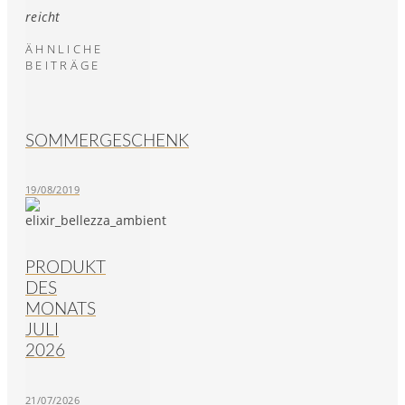
reicht
ÄHNLICHE
BEITRÄGE
SOMMERGESCHENK
19/08/2019
PRODUKT
DES
MONATS
JULI
2026
21/07/2026