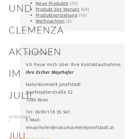
Neue Produkte
(25)
UND
Produkt des Monats
(64)
Produktvorstellung
(16)
Weihnachten
(2)
CLEMENZA
AKTIONEN
KONTAKT
Ich freue mich über Ihre Kontaktaufnahme,
IM
Ihre Esther Mayrhofer
Naturkosmetik Josefstadt
Josefstädterstraße 52
JULI!
1080 Wien
Tel: 0699/118 35 941
17/07/2019
E-Mail:
/
emayrhofer@naturkosmetikjosefstadt.at
JULI