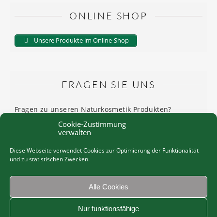
ONLINE SHOP
Unsere Produkte im Online-Shop
FRAGEN SIE UNS
Fragen zu unseren Naturkosmetik Produkten?
Cookie-Zustimmung
Wir beantworten Sie gerne, rufen Sie uns an: Tel:
verwalten
0699/118 35 941 oder schicken Sie uns eine E-Mail an
Diese Webseite verwendet Cookies zur Optimierung der Funktionalität
emayrhofer@naturkosmetikjosefstadt.at
und zu statistischen Zwecken.
Alle Cookies
Nur funktionsfähige