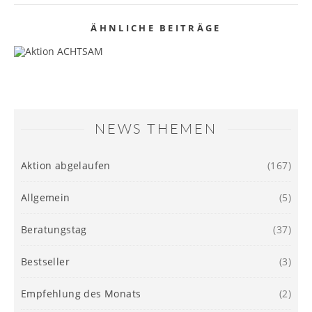
ÄHNLICHE BEITRÄGE
ACHTSAM NATURKOSMETIK AKTION
DEZEMBER
DIENIKOLAI GESCHENK-SETS
16/12/2025
GESCHENKSETS 2020
05/12/2019
23/11/2020
NEWS THEMEN
Aktion abgelaufen
(167)
Allgemein
(5)
Beratungstag
(37)
Bestseller
(3)
Empfehlung des Monats
(2)