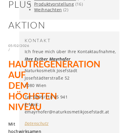
PLUS
Produktvorstellung
(16)
Weihnachten
(2)
AKTION
KONTAKT
05/02/2026
/
Ich freue mich über Ihre Kontaktaufnahme,
Ihre Esther Mayrhofer
HAUTREGENERATION
Naturkosmetik Josefstadt
AUF
Josefstädterstraße 52
DEM
1080 Wien
HÖCHSTEN
Tel: 0699/118 35 941
E-Mail:
NIVEAU
emayrhofer@naturkosmetikjosefstadt.at
Datenschutz
Mit
hochwirksamen