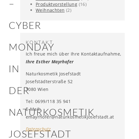
–
Produktvorstellung
(16)
Weihnachten
(2)
CYBER
KONTAKT
MONDAY
Ich freue mich über Ihre Kontaktaufnahme,
Ihre Esther Mayrhofer
IN
Naturkosmetik Josefstadt
Josefstädterstraße 52
DER
1080 Wien
Tel: 0699/118 35 941
E-Mail:
NATURKOSMETIK
emayrhofer@naturkosmetikjosefstadt.at
Datenschutz
JOSEFSTADT