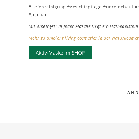
#tiefenreinigung #gesichtspflege #unreinehaut 
#jojobaöl
Mit Amethyst! In jeder Flasche liegt ein Halbedelstein
Mehr zu ambient living cosmetics in der Naturkosmeti
Aktiv-Maske im SHOP
ÄHN
BESTSELLER – LIP BALM
BESTSELLER – CAJEPUT
PURE BALANCE
28/10/2020
SHAMPOO
21/10/2020