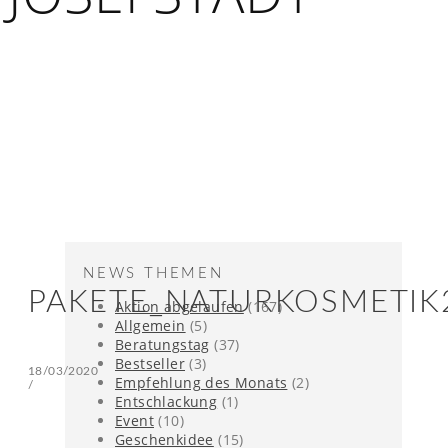
NEWS THEMEN
PAKETE_NATURKOSMETIK
Aktion abgelaufen
(167)
Allgemein
(5)
Beratungstag
(37)
Bestseller
(3)
18/03/2020
Empfehlung des Monats
(2)
/
Entschlackung
(1)
Event
(10)
Geschenkidee
(15)